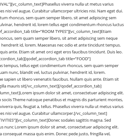
VAL”][vc_column_text]Phasellus viverra nulla ut metus varius
s nisi vel augue. Curabitur ullamcorper ultricies nisi. Nam eget dui.
tum rhoncus, sem quam semper libero, sit amet adipiscing sem
lvinar, hendrerit id, lorem tellus eget condimentum rhoncus luctus
ef_accordion_tab title=”ROOM TYPES”][vc_column_text]Etiam
oncus, sem quam semper libero, sit amet adipiscing sem neque
 hendrerit id, lorem. Maecenas nec odio et ante tincidunt tempus.
uis ante. Etiam sit amet orci eget eros faucibus tincidunt. Duis leo.
cordion_tab][qodef_accordion_tab title=”FOOD”]
as tempus, tellus eget condimentum rhoncus, sem quam semper
m nunc, blandit vel, luctus pulvinar, hendrerit id, lorem.
 sapien ut libero venenatis faucibus. Nullam quis ante. Etiam sit
ingilla mauris sit[/vc_column_text][/qodef_accordion_tab]
n_text]Lorem ipsum dolor sit amet, consectetuer adipiscing elit.
sociis Theme natoque penatibus et magnis dis parturient montes,
verra quis, feugiat a, tellus. Phasellus viverra nulla ut metus varius
ies nisi vel augue. Curabitur ullamcorper.[/vc_column_text]
TIVITIES”][vc_column_text]Donec sodales sagittis magna. Sed
s nunc Lorem ipsum dolor sit amet, consectetuer adipiscing elit.
consequat massa quis enim. Donec pede justo, fringilla vel,