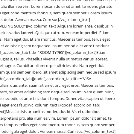
 alia illum ea vim. Lorem ipsum dolor sit amet, te ridens gloriatur
lus eget condimentum rhoncus, sem quam semper. Lorem ipsum
get dolor. Aenean massa. Cum soc[/vc_column_text]
AVELING SOLO”][vc_column_text]Aliquam lorem ante, dapibus in,
ut metus varius laoreet. Quisque rutrum. Aenean imperdiet. Etiam
 nisi. Nam eget dui. Etiam rhoncus. Maecenas tempus, tellus eget
t adipiscing sem neque sed ipsum nec odio et ante tincidunt
f_accordion_tab title=”ROOM TYPES”][vc_column_text]Etiam
giat a, tellus. Phasellus viverra nulla ut metus varius laoreet.
l augue. Curabitur ullamcorper ultricies nisi. Nam eget dui.
m quam semper libero, sit amet adipiscing sem neque sed ipsum
ef_accordion_tab][qodef_accordion_tab title=”VISA
lam quis ante. Etiam sit amet orci eget eros. Maecenas tempus,
bero, sit amet adipiscing sem neque sed ipsum. Nam quam nunc,
nas nec odio et ante tincidunt tempus. Donec vitae sapien ut libero
ci eget eros fauc[/vc_column_text][/qodef_accordion_tab]
Mea facilisis urbanitas moderatius id. Vis ei rationibus
terpretaris pro, alia illum ea vim. Lorem ipsum dolor sit amet, te
nas tempus, tellus eget condimentum rhoncus, sem quam semper.
odo ligula eget dolor. Aenean massa. Cum soci[/vc_column_text]