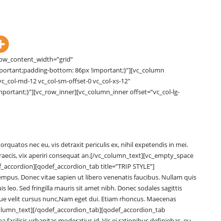
row_content_width=”grid”
portant;padding-bottom: 86px !important;}”][vc_column
 vc_col-md-12 vc_col-sm-offset-0 vc_col-xs-12″
portant;}”][vc_row_inner][vc_column_inner offset=”vc_col-lg-
atos nec eu, vis detraxit periculis ex, nihil expetendis in mei.
l graecis, vix aperiri consequat an.[/vc_column_text][vc_empty_space
_accordion][qodef_accordion_tab title=”TRIP STYLE”]
mpus. Donec vitae sapien ut libero venenatis faucibus. Nullam quis
is leo. Sed fringilla mauris sit amet nibh. Donec sodales sagittis
ue velit cursus nunc,Nam eget dui. Etiam rhoncus. Maecenas
olumn_text][/qodef_accordion_tab][qodef_accordion_tab
cilisis urbanitas moderatius id. Vis ei rationibus definiebas, eu