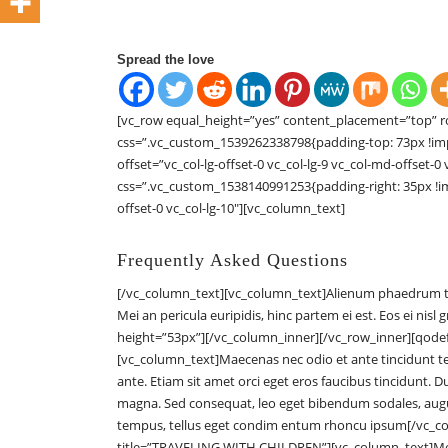
Spread the love
[vc_row equal_height=”yes” content_placement=”top” 
css=”.vc_custom_1539262338798{padding-top: 73px !im
offset=”vc_col-lg-offset-0 vc_col-lg-9 vc_col-md-offset-0
css=”.vc_custom_1538140991253{padding-right: 35px !im
offset-0 vc_col-lg-10″][vc_column_text]
Frequently Asked Questions
[/vc_column_text][vc_column_text]Alienum phaedrum torqu
Mei an pericula euripidis, hinc partem ei est. Eos ei nis
height=”53px”][/vc_column_inner][/vc_row_inner][qodef
[vc_column_text]Maecenas nec odio et ante tincidunt te
ante. Etiam sit amet orci eget eros faucibus tincidunt. Du
magna. Sed consequat, leo eget bibendum sodales, aug
tempus, tellus eget condim entum rhoncu ipsum[/vc_c
title=”TRAVELING WITH CHILDREN”][vc_column_text]Mea fa