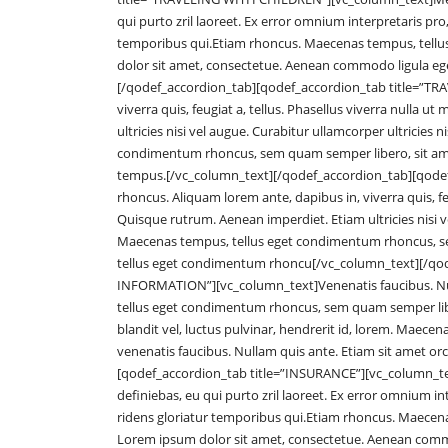
qui purto zril laoreet. Ex error omnium interpretaris pro,
temporibus qui.Etiam rhoncus. Maecenas tempus, tel
dolor sit amet, consectetue. Aenean commodo ligula e
[/qodef_accordion_tab][qodef_accordion_tab title=”TR
viverra quis, feugiat a, tellus. Phasellus viverra nulla 
ultricies nisi vel augue. Curabitur ullamcorper ultricies
condimentum rhoncus, sem quam semper libero, sit ame
tempus.[/vc_column_text][/qodef_accordion_tab][qode
rhoncus. Aliquam lorem ante, dapibus in, viverra quis, feu
Quisque rutrum. Aenean imperdiet. Etiam ultricies nisi ve
Maecenas tempus, tellus eget condimentum rhoncus, se
tellus eget condimentum rhoncu[/vc_column_text][/qod
INFORMATION”][vc_column_text]Venenatis faucibus. Nul
tellus eget condimentum rhoncus, sem quam semper li
blandit vel, luctus pulvinar, hendrerit id, lorem. Maece
venenatis faucibus. Nullam quis ante. Etiam sit amet or
[qodef_accordion_tab title=”INSURANCE”][vc_column_text]
definiebas, eu qui purto zril laoreet. Ex error omnium in
ridens gloriatur temporibus qui.Etiam rhoncus. Maece
Lorem ipsum dolor sit amet, consectetue. Aenean comm