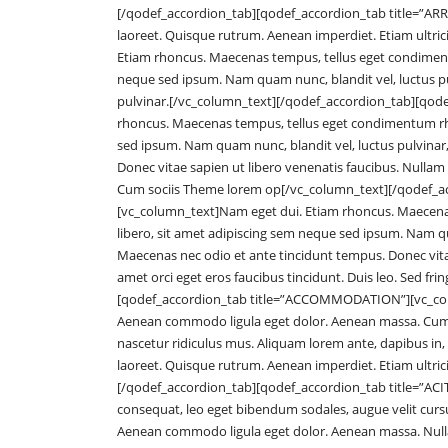
[/qodef_accordion_tab][qodef_accordion_tab title=”ARRI
laoreet. Quisque rutrum. Aenean imperdiet. Etiam ultricie
Etiam rhoncus. Maecenas tempus, tellus eget condimen
neque sed ipsum. Nam quam nunc, blandit vel, luctus pu
pulvinar.[/vc_column_text][/qodef_accordion_tab][qod
rhoncus. Maecenas tempus, tellus eget condimentum rh
sed ipsum. Nam quam nunc, blandit vel, luctus pulvinar,
Donec vitae sapien ut libero venenatis faucibus. Nullam q
Cum sociis Theme lorem op[/vc_column_text][/qodef_ac
[vc_column_text]Nam eget dui. Etiam rhoncus. Maecen
libero, sit amet adipiscing sem neque sed ipsum. Nam qua
Maecenas nec odio et ante tincidunt tempus. Donec vitae
amet orci eget eros faucibus tincidunt. Duis leo. Sed fr
[qodef_accordion_tab title=”ACCOMMODATION”][vc_colum
Aenean commodo ligula eget dolor. Aenean massa. Cum 
nascetur ridiculus mus. Aliquam lorem ante, dapibus in, vi
laoreet. Quisque rutrum. Aenean imperdiet. Etiam ultric
[/qodef_accordion_tab][qodef_accordion_tab title=”ACI
consequat, leo eget bibendum sodales, augue velit cursu
Aenean commodo ligula eget dolor. Aenean massa. Nulla 