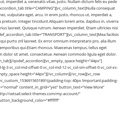
 ut, imperdiet a, venenatis vitae, justo. Nullam dictum felis eu pede
accordion_tab title=”CAMPING”][vc_column_text]Nulla consequat
nec, vulputate eget, arcu. In enim justo, rhoncus ut, imperdiet a,
is pretium. Integer tincidunt.Aliquam lorem ante, dapibus in, viverra
varius laoreet. Quisque rutrum. Aenean imperdiet. Etiam ultricies nisi
ef_accordion_tab title=”TRANSPORT”][vc_column_text]Mea facilisis
qui purto zril laoreet. Ex error omnium interpretaris pro, alia illum
r temporibus qui.Etiam rhoncus. Maecenas tempus, tellus eget
olor sit amet, consectetue. Aenean commodo ligula eget dolor.
_tab][/qodef_accordion][vc_empty_space height=”44px”]
-lg-3 vc_col-md-offset-0 vc_col-md-12 vc_col-sm-offset-0 vc_col-xs-
empty_space height=”44px”][/vc_column][/vc_row][vc_row
vc_custom_1536915651891{padding-top: 40px !important;padding-
ut=”normal” content_in_grid=”yes” button_text=”View More”
ttp://setsail.select-themes.com/my-account/”
utton_background_color=”#ffffff”