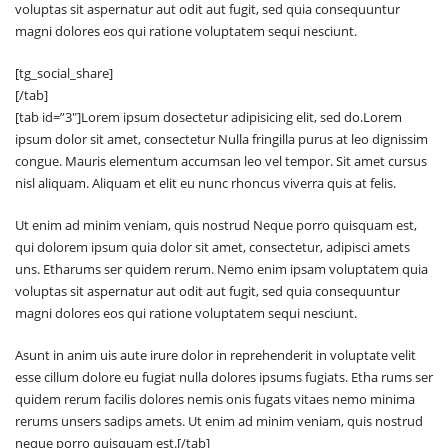
voluptas sit aspernatur aut odit aut fugit, sed quia consequuntur
magni dolores eos qui ratione voluptatem sequi nesciunt.
[tg_social_share]
[/tab]
[tab id=”3″]Lorem ipsum dosectetur adipisicing elit, sed do.Lorem
ipsum dolor sit amet, consectetur Nulla fringilla purus at leo dignissim
congue. Mauris elementum accumsan leo vel tempor. Sit amet cursus
nisl aliquam. Aliquam et elit eu nunc rhoncus viverra quis at felis.
Ut enim ad minim veniam, quis nostrud Neque porro quisquam est,
qui dolorem ipsum quia dolor sit amet, consectetur, adipisci amets
uns. Etharums ser quidem rerum. Nemo enim ipsam voluptatem quia
voluptas sit aspernatur aut odit aut fugit, sed quia consequuntur
magni dolores eos qui ratione voluptatem sequi nesciunt.
Asunt in anim uis aute irure dolor in reprehenderit in voluptate velit
esse cillum dolore eu fugiat nulla dolores ipsums fugiats. Etha rums ser
quidem rerum facilis dolores nemis onis fugats vitaes nemo minima
rerums unsers sadips amets. Ut enim ad minim veniam, quis nostrud
neque porro quisquam est.[/tab]