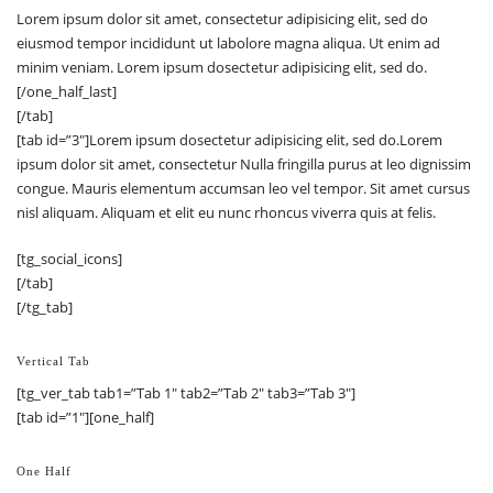
Lorem ipsum dolor sit amet, consectetur adipisicing elit, sed do
eiusmod tempor incididunt ut labolore magna aliqua. Ut enim ad
minim veniam. Lorem ipsum dosectetur adipisicing elit, sed do.
[/one_half_last]
[/tab]
[tab id=”3″]Lorem ipsum dosectetur adipisicing elit, sed do.Lorem
ipsum dolor sit amet, consectetur Nulla fringilla purus at leo dignissim
congue. Mauris elementum accumsan leo vel tempor. Sit amet cursus
nisl aliquam. Aliquam et elit eu nunc rhoncus viverra quis at felis.
[tg_social_icons]
[/tab]
[/tg_tab]
Vertical Tab
[tg_ver_tab tab1=”Tab 1″ tab2=”Tab 2″ tab3=”Tab 3″]
[tab id=”1″][one_half]
One Half