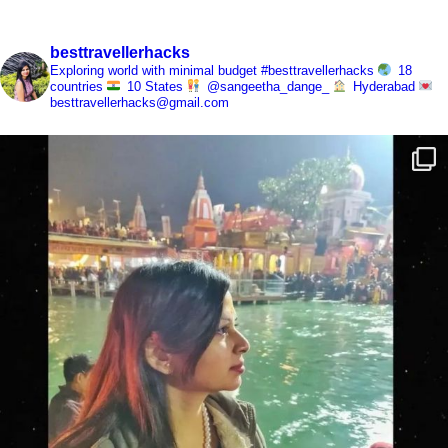
besttravellerhacks
Exploring world with minimal budget
#besttravellerhacks
18
countries
10 States
@sangeetha_dange_
Hyderabad
besttravellerhacks@gmail.com