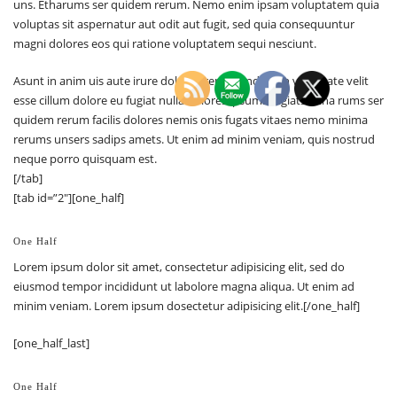
uns. Etharums ser quidem rerum. Nemo enim ipsam voluptatem quia
voluptas sit aspernatur aut odit aut fugit, sed quia consequuntur
magni dolores eos qui ratione voluptatem sequi nesciunt.
Asunt in anim uis aute irure dolor in reprehenderit in voluptate velit
esse cillum dolore eu fugiat nulla dolores ipsums fugiats. Etha rums ser
quidem rerum facilis dolores nemis onis fugats vitaes nemo minima
rerums unsers sadips amets. Ut enim ad minim veniam, quis nostrud
neque porro quisquam est.
[/tab]
[tab id=”2″][one_half]
One Half
Lorem ipsum dolor sit amet, consectetur adipisicing elit, sed do
eiusmod tempor incididunt ut labolore magna aliqua. Ut enim ad
minim veniam. Lorem ipsum dosectetur adipisicing elit.[/one_half]
[one_half_last]
One Half