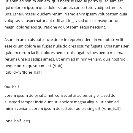
Ut enim ad minim veniam, quis nostrud Neque porro quisquam est,
qui dolorem ipsum quia dolor sit amet, consectetur, adipisci amets
uns. Etharums ser quidem rerum. Nemo enim ipsam voluptatem quia
voluptas sit aspernatur aut odit aut fugit, sed quia consequuntur
magni dolores eos qui ratione voluptatem sequi nesciunt.
Asunt in anim uis aute irure dolor in reprehenderit in voluptate velit
esse cillum dolore eu fugiat nulla dolores ipsums fugiats. Etha rums ser
quidem rerum facilis dolores nemis onis fugats vitaes nemo minima
rerums unsers sadips amets. Ut enim ad minim veniam, quis nostrud
neque porro quisquam est.[/tab]
[tab id=”3″][one_half]
One Half
Lorem ipsum dolor sit amet, consectetur adipisicing elit, sed do
eiusmod tempor incididunt ut labolore magna aliqua. Ut enim ad
minim veniam. Lorem ipsum dosectetur adipisicing elit.[/one_half]
[one_half_last]